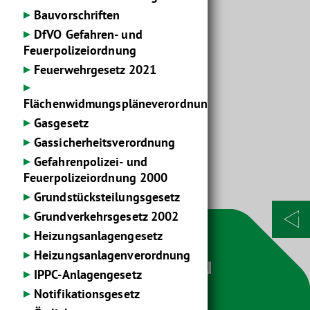
[derzeit nur Stammfassung]
Bauvorschriften
Abkürzung:
DfVO Gefahren- und
K-AV
Feuerpolizeiordnung
Feuerwehrgesetz 2021
Typ:
V
Flächenwidmungspläneverordnung
Inkrafttreten:
Gasgesetz
02.08.2012
Gassicherheitsverordnung
Auslaufend:
Gefahrenpolizei- und
-
Feuerpolizeiordnung 2000
Grundstücksteilungs­gesetz
Grundverkehrsgesetz 2002
Heizungsanlagengesetz
Heizungsanlagenverordnung
IPPC-Anlagengesetz
Notifikationsgesetz