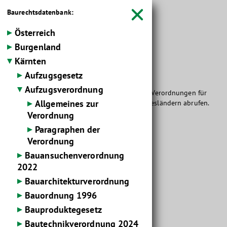
Baurechtsdatenbank:



Österreich
Startseite
Wissen
Baurecht
Burgenland


Kärnten
Baurechts­daten­bank
Aufzugsgesetz
Aufzugsverordnung
Hier können Sie die wichtigsten Gesetze und Verordnungen für
Allgemeines zur
das Bauwesen in Österreich und seinen Bundesländern abrufen.
Verordnung
Paragraphen der
Detailinformation Gesetzestext / Verordnung
Verordnung
Bauansuchenverordnung
Gesetz/VO:
2022
Aufzugsverordnung
Bauarchitekturverordnung
Gesetzblatt:
Bauordnung 1996
LGBl. Nr. 76/2012
Bauproduktegesetz
letzte Fassung:
Bautechnikverordnung 2024