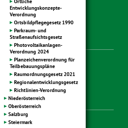
Örtliche
Entwicklungskonzepte-
Verordnung
Ortsbildpflegegesetz 1990
Parkraum- und
Straßenaufsichts­gesetz
Weitere Seiten
Photovoltaikanlagen-
Verordnung 2024
Planzeichen­verordnung für
Karriere
Teilbebauungspläne
Pressecenter
Raumordnungsgesetz 2021
Downloads
Regionalentwicklungsgesetz
Unsere Sorgfaltspflichten
Richtlinien-Verordnung
Niederösterreich
Produktübersicht
Oberösterreich
Salzburg
Steiermark
www.hagebau.at