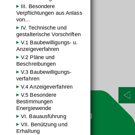
LGBl.Nr. 34/2025
III. Besondere
Abkürzung:
Verpflichtungen aus Anlass
BauG
von...
IV. Technische und
Typ:
gestalterische Vorschriften
G
V.1 Baubewilligungs- u.
Inkrafttreten:
Anzeigeverfahren
24.06.2009
V.2 Pläne und
Beschreibungen
Auslaufend:
V.3 Baubewilligungs­
-
verfahren
V.4 Anzeige­verfahren
V.5 Besondere
Bestimmungen
Energiewende
VI. Bauausführung
VII. Benützung und
Erhaltung