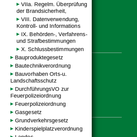
VIIa. Regelm. Überprüfung
der Brandsicherheit,
VIII. Datenverwendung,
Kontroll- und Informations
IX. Behörden-, Verfahrens-
und Strafbestimmungen
Weitere Seiten
X. Schluss­bestimmungen
Bauproduktegesetz
Bautechnikverordnung
Karriere
Bauvorhaben Orts-u.
Pressecenter
Landschaftsschutz
Downloads
DurchführungsVO zur
Unsere Sorgfaltspflichten
Feuerpolizei­ordnung
Feuerpolizeiordnung
Produktübersicht
Gasgesetz
Grundverkehrsgesetz
Kinderspielplatzverordnung
www.hagebau.at